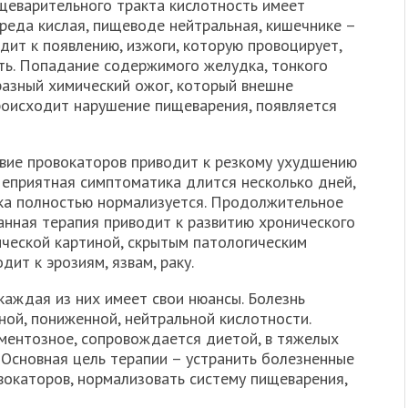
ищеварительного тракта кислотность имеет
реда кислая, пищеводе нейтральная, кишечнике –
ит к появлению, изжоги, которую провоцирует,
ть. Попадание содержимого желудка, тонкого
азный химический ожог, который внешне
роисходит нарушение пищеварения, появляется
вие провокаторов приводит к резкому ухудшению
Неприятная симптоматика длится несколько дней,
ка полностью нормализуется. Продолжительное
анная терапия приводит к развитию хронического
ической картиной, скрытым патологическим
ит к эрозиям, язвам, раку.
 каждая из них имеет свои нюансы. Болезнь
ой, пониженной, нейтральной кислотности.
ментозное, сопровождается диетой, в тяжелых
 Основная цель терапии – устранить болезненные
вокаторов, нормализовать систему пищеварения,