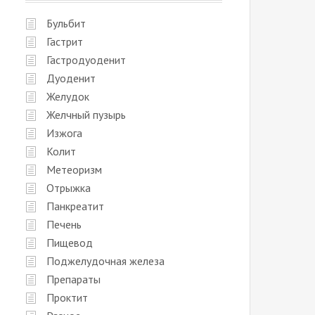
Бульбит
Гастрит
Гастродуоденит
Дуоденит
Желудок
Желчный пузырь
Изжога
Колит
Метеоризм
Отрыжка
Панкреатит
Печень
Пищевод
Поджелудочная железа
Препараты
Проктит