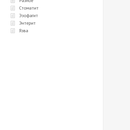
Разное
Стоматит
Эзофагит
Энтерит
Язва