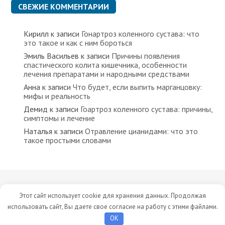
СВЕЖИЕ КОММЕНТАРИИ
Кирилл
к записи
Гонартроз коленного сустава: что
это такое и как с ним бороться
Эмиль Васильев
к записи
Причины появления
спастического колита кишечника, особенности
лечения препаратами и народными средствами
Анна
к записи
Что будет, если выпить марганцовку:
мифы и реальность
Демид
к записи
Гоартроз коленного сустава: причины,
симптомы и лечение
Наталья
к записи
Отравление цианидами: что это
такое простыми словами
Все права защищены © 2023 Сайт носит исключительно
Этот сайт использует cookie для хранения данных. Продолжая
информационный характер. Мы не рекомендуем заниматься
использовать сайт, Вы даете свое согласие на работу с этими файлами.
самолечением без консультации лечащего врача.
OK