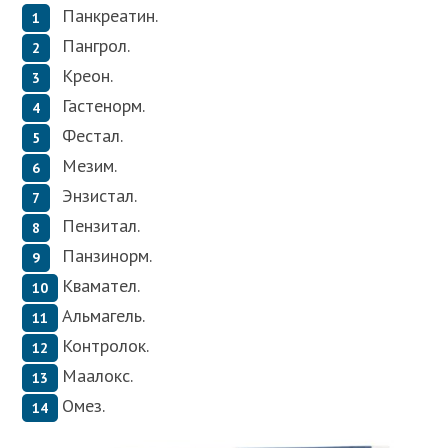
Панкреатин.
Пангрол.
Креон.
Гастенорм.
Фестал.
Мезим.
Энзистал.
Пензитал.
Панзинорм.
Квамател.
Альмагель.
Контролок.
Маалокс.
Омез.