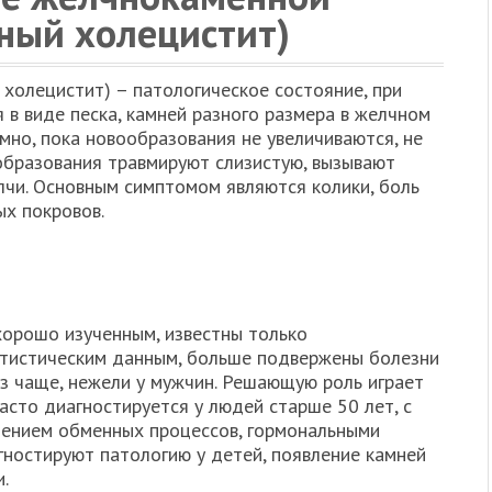
зный холецистит)
холецистит) – патологическое состояние, при
в виде песка, камней разного размера в желчном
мно, пока новообразования не увеличиваются, не
образования травмируют слизистую, вызывают
лчи. Основным симптомом являются колики, боль
х покровов.
хорошо изученным, известны только
атистическим данным, больше подвержены болезни
аз чаще, нежели у мужчин. Решающую роль играет
часто диагностируется у людей старше 50 лет, с
шением обменных процессов, гормональными
гностируют патологию у детей, появление камней
.