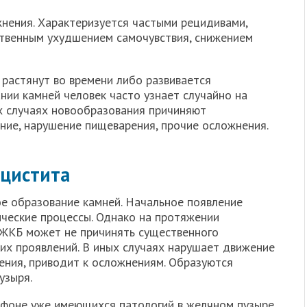
нения. Характеризуется частыми рецидивами,
ственным ухудшением самочувствия, снижением
 растянут во времени либо развивается
нии камней человек часто узнает случайно на
х случаях новообразования причиняют
ние, нарушение пищеварения, прочие осложнения.
ецистита
ое образование камней. Начальное появление
ческие процессы. Однако на протяжении
 ЖКБ может не причинять существенного
их проявлений. В иных случаях нарушает движение
ения, приводит к осложнениям. Образуются
узыря.
фоне уже имеющихся патологий в желчном пузыре.