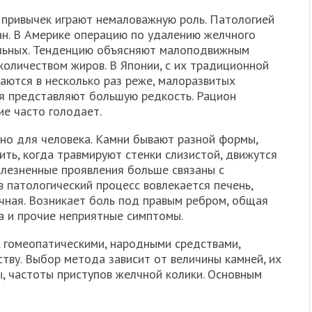
х привычек играют немаловажную роль. Патологией
н. В Америке операцию по удалению желчного
ольных. Тенденцию объясняют малоподвижным
количеством жиров. В Японии, с их традиционной
аются в несколько раз реже, малоразвитых
ия представляют большую редкость. Рацион
ие часто голодает.
но для человека. Камни бывают разной формы,
ить, когда травмируют стенки слизистой, движутся
олезненные проявления больше связаны с
 патологический процесс вовлекается печень,
ная. Возникает боль под правым ребром, общая
а и прочие неприятные симптомы.
 гомеопатическими, народными средствами,
тву. Выбор метода зависит от величины камней, их
ы, частоты приступов желчной колики. Основным