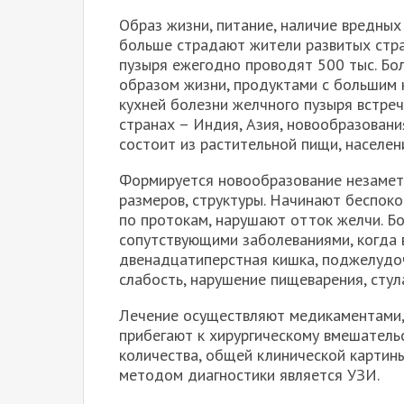
Образ жизни, питание, наличие вредны
больше страдают жители развитых стра
пузыря ежегодно проводят 500 тыс. Б
образом жизни, продуктами с большим 
кухней болезни желчного пузыря встреч
странах – Индия, Азия, новообразован
состоит из растительной пищи, населен
Формируется новообразование незамет
размеров, структуры. Начинают беспоко
по протокам, нарушают отток желчи. Б
сопутствующими заболеваниями, когда в
двенадцатиперстная кишка, поджелудоч
слабость, нарушение пищеварения, стул
Лечение осуществляют медикаментами,
прибегают к хирургическому вмешательс
количества, общей клинической картин
методом диагностики является УЗИ.