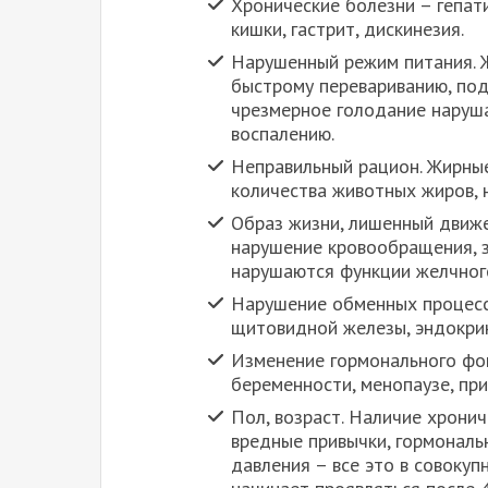
Хронические болезни – гепати
кишки, гастрит, дискинезия.
Нарушенный режим питания. Ж
быстрому перевариванию, по
чрезмерное голодание наруша
воспалению.
Неправильный рацион. Жирные
количества животных жиров, н
Образ жизни, лишенный движе
нарушение кровообращения, з
нарушаются функции желчног
Нарушение обменных процессо
щитовидной железы, эндокри
Изменение гормонального фо
беременности, менопаузе, пр
Пол, возраст. Наличие хронич
вредные привычки, гормональ
давления – все это в совоку