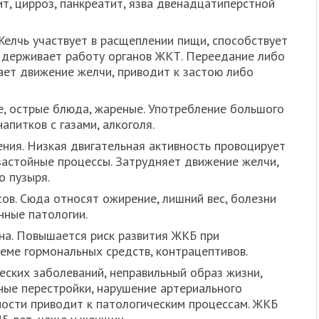
т, цирроз, панкреатит, язва двенадцатиперстной
елчь участвует в расщеплении пищи, способствует
ддерживает работу органов ЖКТ. Переедание либо
ет движение желчи, приводит к застою либо
, острые блюда, жареные. Употребление большого
апитков с газами, алкоголя.
ния. Низкая двигательная активность провоцирует
астойные процессы. Затрудняет движение желчи,
о пузыря.
в. Сюда относят ожирение, лишний вес, болезни
нные патологии.
на. Повышается риск развития ЖКБ при
иеме гормональных средств, контрацептивов.
еских заболеваний, неправильный образ жизни,
ные перестройки, нарушение артериального
пности приводит к патологическим процессам. ЖКБ