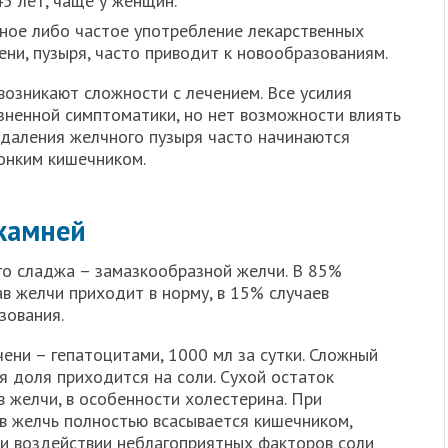
5 лет, чаще у женщин.
ое либо частое употребление лекарственных
ени, пузыря, часто приводит к новообразованиям.
возникают сложности с лечением. Все усилия
зненной симптоматики, но нет возможности влиять
удаления желчного пузыря часто начинаются
онким кишечником.
камней
го сладжа – замазкообразной желчи. В 85%
ав желчи приходит в норму, в 15% случаев
зования.
ени – гепатоцитами, 1000 мл за сутки. Сложный
я доля приходится на соли. Сухой остаток
 желчи, в особенности холестерина. При
в желчь полностью всасывается кишечником,
ри воздействии неблагоприятных факторов соли