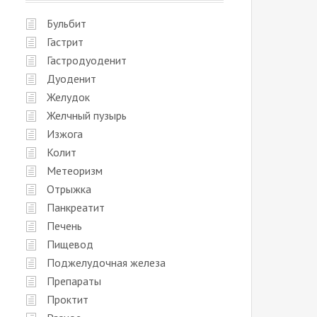
Бульбит
Гастрит
Гастродуоденит
Дуоденит
Желудок
Желчный пузырь
Изжога
Колит
Метеоризм
Отрыжка
Панкреатит
Печень
Пищевод
Поджелудочная железа
Препараты
Проктит