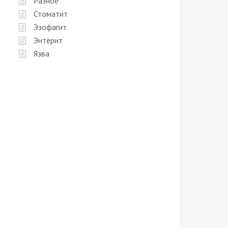
Разное
Стоматит
Эзофагит
Энтерит
Язва