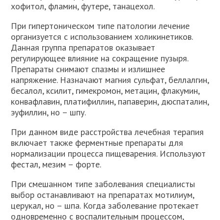
хофитол, фламин, футере, танацехол.
При гипертоническом типе патологии лечение
организуется с использованием холикинетиков.
Данная группа препаратов оказывает
регулирующее влияние на сокращение пузыря.
Препараты снимают спазмы и излишнее
напряжение. Назначают магния сульфат, беллалгин,
бесалол, ксилит, гимекромон, метацин, флакумин,
конвафлавин, платифиллин, папаверин, дюспаталин,
эуфиллин, но – шпу.
При данном виде расстройства лечебная терапия
включает также ферментные препараты для
нормализации процесса пищеварения. Используют
фестал, мезим – форте.
При смешанном типе заболевания специалисты
выбор останавливают на препаратах мотилиум,
церукал, но – шпа. Когда заболевание протекает
одновременно с воспалительным процессом,