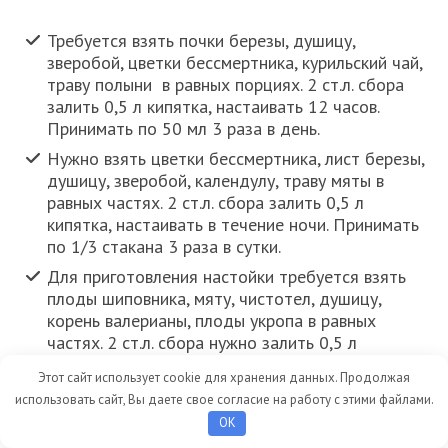
Требуется взять почки березы, душицу,
зверобой, цветки бессмертника, курильский чай,
траву полыни в равных порциях. 2 ст.л. сбора
залить 0,5 л кипятка, настаивать 12 часов.
Принимать по 50 мл 3 раза в день.
Нужно взять цветки бессмертника, лист березы,
душицу, зверобой, календулу, траву мяты в
равных частях. 2 ст.л. сбора залить 0,5 л
кипятка, настаивать в течение ночи. Принимать
по 1/3 стакана 3 раза в сутки.
Для приготовления настойки требуется взять
плоды шиповника, мяту, чистотел, душицу,
корень валерианы, плоды укропа в равных
частях. 2 ст.л. сбора нужно залить 0,5 л
кипятка, настаивать в течение ночи. Принимать
Этот сайт использует cookie для хранения данных. Продолжая
по 1/3 стакана трижды в день.
использовать сайт, Вы даете свое согласие на работу с этими файлами.
Нужно взять цветки ромашки, цветки
OK
календулы, шишки хмеля, плоды укропа, мяту,