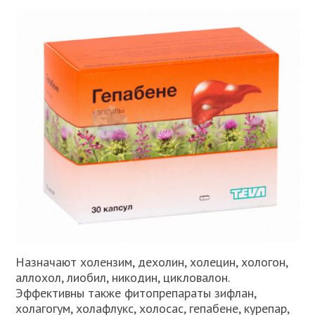
Назначают холензим, дехолин, холецин, хологон,
аллохол, лиобил, никодин, цикловалон.
Эффективны также фитопрепараты зифлан,
холагогум, холафлукс, холосас, гепабене, курепар,