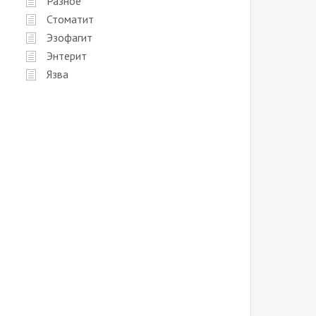
Разное
Стоматит
Эзофагит
Энтерит
Язва