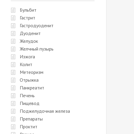
Бульбит
Гастрит
Гастродуоденит
Дуоденит
Желудок
Желчный пузырь
Изжога
Колит
Метеоризм
Отрыжка
Панкреатит
Печень
Пищевод
Поджелудочная железа
Препараты
Проктит