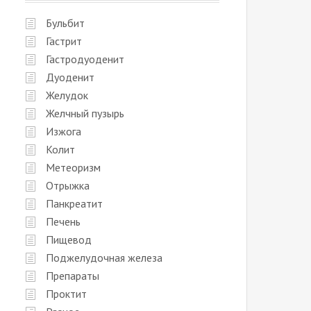
Бульбит
Гастрит
Гастродуоденит
Дуоденит
Желудок
Желчный пузырь
Изжога
Колит
Метеоризм
Отрыжка
Панкреатит
Печень
Пищевод
Поджелудочная железа
Препараты
Проктит