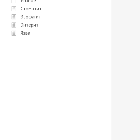
Разное
Стоматит
Эзофагит
Энтерит
Язва