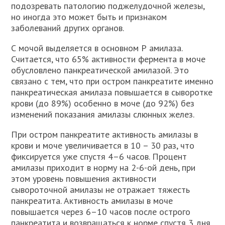
подозревать патологию поджелудочной железы,
но иногда это может быть и признаком
заболеваний других органов.
С мочой выделяется в основном Р амилаза.
Считается, что 65% активности фермента в моче
обусловлено панкреатической амилазой. Это
связано с тем, что при остром панкреатите именно
панкреатическая амилаза повышается в сыворотке
крови (до 89%) особенно в моче (до 92%) без
изменений показания амилазы слюнных желез.
При остром панкреатите активность амилазы в
крови и моче увеличивается в 10 – 30 раз, что
фиксируется уже спустя 4–6 часов. Процент
амилазы приходит в норму на 2-6-ой день, при
этом уровень повышения активности
сывороточной амилазы не отражает тяжесть
панкреатита. Активность амилазы в моче
повышается через 6–10 часов после острого
панкреатита и возвращаться к норме спустя 3 дня.