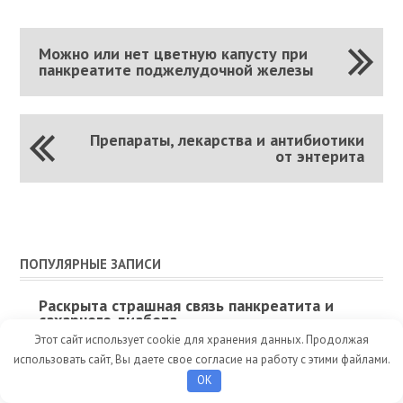
Можно или нет цветную капусту при
панкреатите поджелудочной железы
Препараты, лекарства и антибиотики
от энтерита
ПОПУЛЯРНЫЕ ЗАПИСИ
Раскрыта страшная связь панкреатита и
сахарного диабета
Этот сайт использует cookie для хранения данных. Продолжая
Честный обзор на монастырский чай от
использовать сайт, Вы даете свое согласие на работу с этими файлами.
панкреатита и отзывы
OK