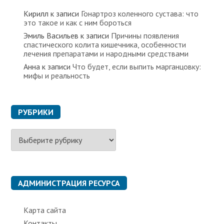
Кирилл
к записи
Гонартроз коленного сустава: что
это такое и как с ним бороться
Эмиль Васильев
к записи
Причины появления
спастического колита кишечника, особенности
лечения препаратами и народными средствами
Анна
к записи
Что будет, если выпить марганцовку:
мифы и реальность
РУБРИКИ
Р
у
б
р
и
к
АДМИНИСТРАЦИЯ РЕСУРСА
и
Карта сайта
Контакты