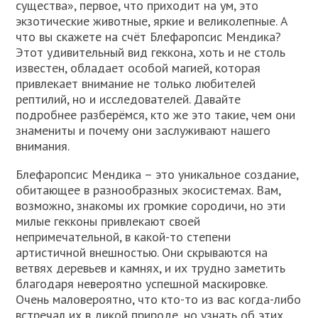
существа», первое, что приходит на ум, это
экзотические животные, яркие и великолепные. А
что вы скажете на счёт Блефаропсис Мендика?
Этот удивительный вид геккона, хоть и не столь
известен, обладает особой магией, которая
привлекает внимание не только любителей
рептилий, но и исследователей. Давайте
подробнее разберёмся, кто же это такие, чем они
знамениты и почему они заслуживают нашего
внимания.
Блефаропсис Мендика – это уникальное создание,
обитающее в разнообразных экосистемах. Вам,
возможно, знакомы их громкие сородичи, но эти
милые гекконы привлекают своей
непримечательной, в какой-то степени
артистичной внешностью. Они скрываются на
ветвях деревьев и камнях, и их трудно заметить
благодаря невероятно успешной маскировке.
Очень маловероятно, что кто-то из вас когда-либо
встречал их в дикой природе, но узнать об этих