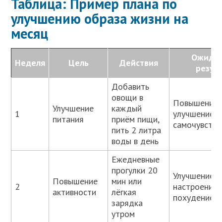
Таблица: Пример плана по
улучшению образа жизни на
месяц
Ожида
Неделя
Цель
Действия
резул
Добавить
овощи в
Повышение э
Улучшение
каждый
1
улучшение
питания
приём пищи,
самочувстви
пить 2 литра
воды в день
Ежедневные
прогулки 20
Улучшение
Повышение
мин или
2
настроения 
активности
лёгкая
похудение
зарядка
утром