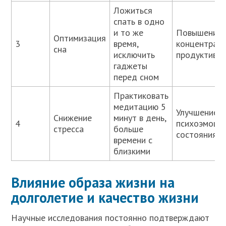
Ложиться
спать в одно
и то же
Повышение
Оптимизация
3
время,
концентраци
сна
исключить
продуктивн
гаджеты
перед сном
Практиковать
медитацию 5
Улучшение
Снижение
минут в день,
4
психоэмоци
стресса
больше
состояния
времени с
близкими
Влияние образа жизни на
долголетие и качество жизни
Научные исследования постоянно подтверждают