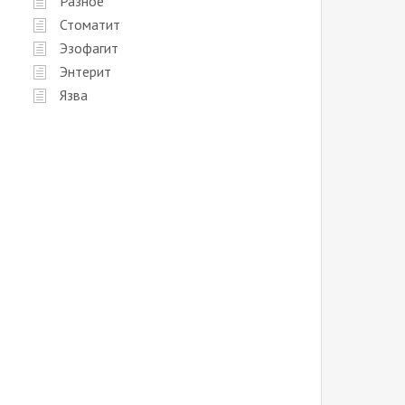
Разное
Стоматит
Эзофагит
Энтерит
Язва