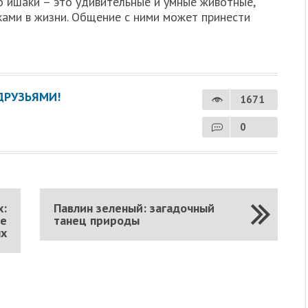
о ишаки – это удивительные и умные животные,
ками в жизни. Общение с ними может принести
ДРУЗЬЯМИ!
1671
0
х:
Павлин зеленый: загадочный
ее
танец природы
ых