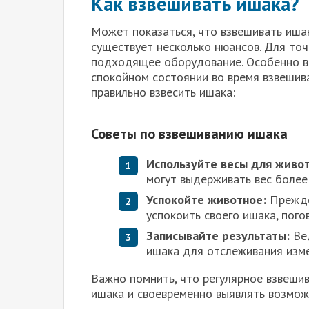
Как взвешивать ишака?
Может показаться, что взвешивать ишак
существует несколько нюансов. Для то
подходящее оборудование. Особенно ва
спокойном состоянии во время взвешива
правильно взвесить ишака:
Советы по взвешиванию ишака
Используйте весы для живо
могут выдерживать вес более
Успокойте животное:
Прежде 
успокоить своего ишака, пого
Записывайте результаты:
Вед
ишака для отслеживания изме
Важно помнить, что регулярное взвеши
ишака и своевременно выявлять возмо