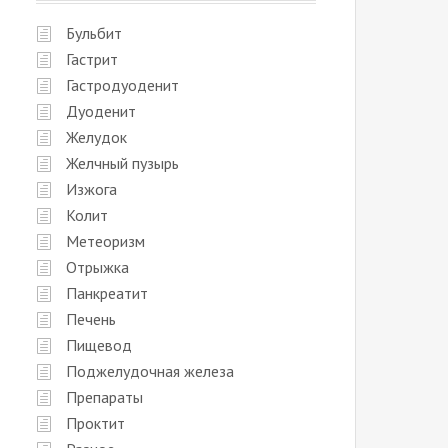
Бульбит
Гастрит
Гастродуоденит
Дуоденит
Желудок
Желчный пузырь
Изжога
Колит
Метеоризм
Отрыжка
Панкреатит
Печень
Пищевод
Поджелудочная железа
Препараты
Проктит