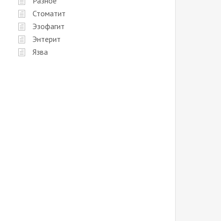
Разное
Стоматит
Эзофагит
Энтерит
Язва