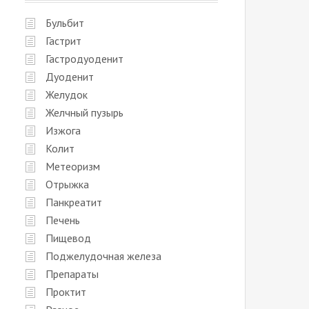
Бульбит
Гастрит
Гастродуоденит
Дуоденит
Желудок
Желчный пузырь
Изжога
Колит
Метеоризм
Отрыжка
Панкреатит
Печень
Пищевод
Поджелудочная железа
Препараты
Проктит