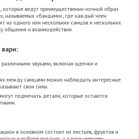
, которые ведут преимущественно ночной образ
ах, называемых «бандами», где каждый член
ят из одного или нескольких самцов и нескольких
ку общения и взаимодействия.
 вари:
 различными звуками, включая щелчки и
иях между самцами можно наблюдать интересные
казывают свои силы.
могут подмечать детали, которые остаются
тными.
ацион в основном состоит из листьев, фруктов и
ностью в выборе питания, а также умением