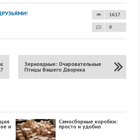
ДРУЗЬЯМИ!
1617
0
ак
Зерноядные: Очаровательные
к?
Птицы Вашего Дворика
кция
Самосборные коробки:
кое и
просто и удобно