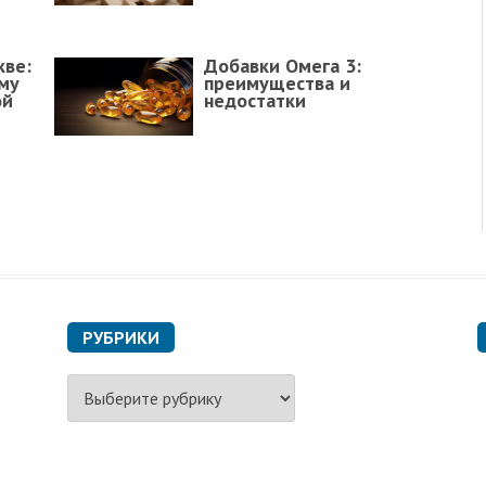
кве:
Добавки Омега 3:
му
преимущества и
ой
недостатки
РУБРИКИ
Р
у
б
р
и
к