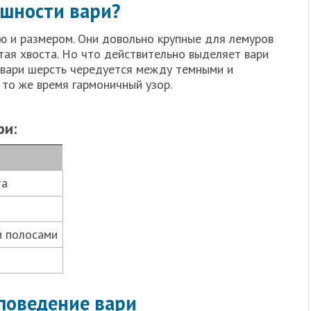
ешности вари?
ю и размером. Они довольно крупные для лемуров
итая хвоста. Но что действительно выделяет вари
У вари шерсть чередуется между темными и
 то же время гармоничный узор.
ри:
та
и полосами
 поведение вари