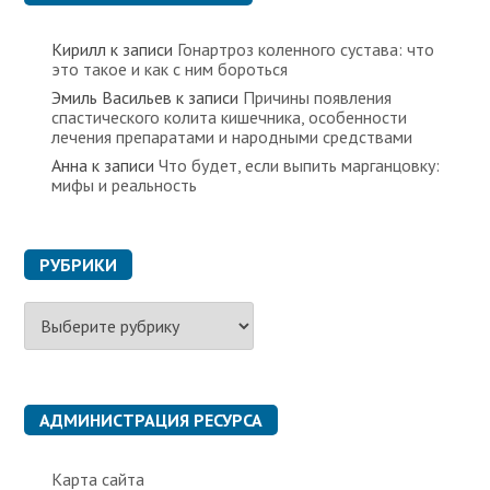
Кирилл
к записи
Гонартроз коленного сустава: что
это такое и как с ним бороться
Эмиль Васильев
к записи
Причины появления
спастического колита кишечника, особенности
лечения препаратами и народными средствами
Анна
к записи
Что будет, если выпить марганцовку:
мифы и реальность
РУБРИКИ
Р
у
б
р
и
к
АДМИНИСТРАЦИЯ РЕСУРСА
и
Карта сайта