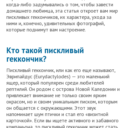
когда-либо задумывались о том, чтобы завести
домашнего любимца, эта статья откроет вам мир
пискливых геккончиков, их характера, ухода за
ними и, конечно, удивительных фотографий,
которые поднимут вам настроение.
Кто такой пискливый
геккончик?
Пискливый геккончик, или как его еще называют,
Эврипайдус (Eurydactylodes) — это маленький
ящер, который популярен среди любителей
рептилий. Он родом с острова Новой Каледонии и
привлекает внимание не только своим ярким
окрасом, но и своим уникальным писком, которым
он общается с окружающими. Этот звук
напоминает шум птички и стал его «визитной
карточкой». Если вы ищете активного и забавного
компаньона, то пискливый геккончик может стать