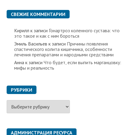
СВЕЖИЕ КОММЕНТАРИИ
Кирилл
к записи
Гонартроз коленного сустава: что
это такое и как с ним бороться
Эмиль Васильев
к записи
Причины появления
спастического колита кишечника, особенности
лечения препаратами и народными средствами
Анна
к записи
Что будет, если выпить марганцовку:
мифы и реальность
РУБРИКИ
Р
у
б
р
и
к
АДМИНИСТРАЦИЯ РЕСУРСА