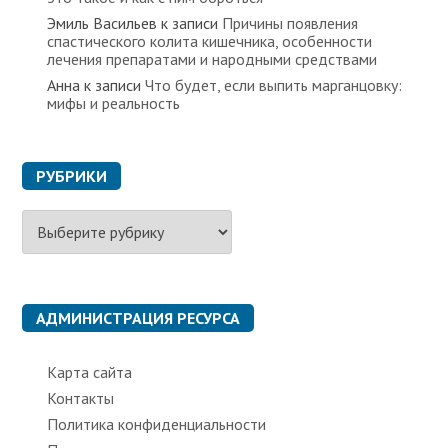
Эмиль Васильев
к записи
Причины появления
спастического колита кишечника, особенности
лечения препаратами и народными средствами
Анна
к записи
Что будет, если выпить марганцовку:
мифы и реальность
РУБРИКИ
Р
у
б
р
и
к
АДМИНИСТРАЦИЯ РЕСУРСА
и
Карта сайта
Контакты
Политика конфиденциальности