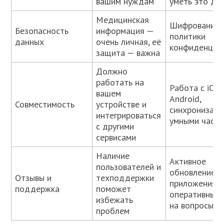
вашим нуждам
уметь это де
Медицинская
Шифрование 
Безопасность
информация —
политики
данных
очень личная, её
конфиденциа
защита — важна
Должно
работать на
Работа с iOS,
вашем
Android,
Совместимость
устройстве и
синхронизаци
интегрироваться
умными часа
с другими
сервисами
Наличие
Активное
пользователей и
обновление
Отзывы и
техподдержки
приложения,
поддержка
поможет
оперативные 
избежать
на вопросы
проблем