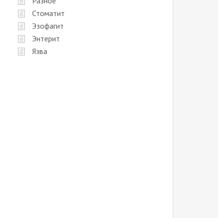
Разное
Стоматит
Эзофагит
Энтерит
Язва