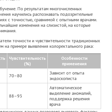
бучение. По результатам многочисленных
учения научились распознавать подозрительные
иях с точностью, сравнимой с опытными врачами.
льчайшие изменения на слизистой, на которые
нимания.
атели точности и чувствительности традиционных
м на примере выявления колоректального рака:
сть
Чувствительность
Особенности
(%)
применения
Зависит от опыта
70–80
эндоскописта
Автоматическое
выделение аномалий,
88–93
поддержка решения
врача
медицинских данных позволяет выявлять факторы