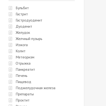
Бульбит
Гастрит
Гастродуоденит
Дуоденит
Желудок
Желчный пузырь
Изжога
Колит
Метеоризм
Отрыжка
Панкреатит
Печень
Пищевод
Поджелудочная железа
Препараты
Проктит