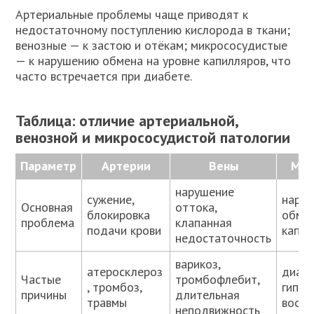
Артериальные проблемы чаще приводят к
недостаточному поступлению кислорода в ткани;
венозные — к застою и отёкам; микрососудистые
— к нарушению обмена на уровне капилляров, что
часто встречается при диабете.
Таблица: отличие артериальной,
венозной и микрососудистой патологии
Параметр
Артерии
Вены
Мик
нарушение
сужение,
нару
Основная
оттока,
блокировка
обмен
проблема
клапанная
подачи крови
капил
недостаточность
варикоз,
атеросклероз
диабе
Частые
тромбофлебит,
, тромбоз,
гипер
причины
длительная
травмы
воспа
неподвижность