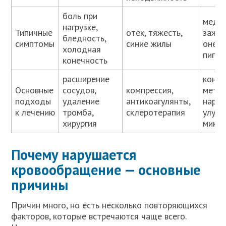
боль при
медл
нагрузке,
Типичные
отёк, тяжесть,
зажив
бледность,
симптомы
синие жилы
онеме
холодная
пигме
конечность
расширение
контр
Основные
сосудов,
компрессия,
мета
подходы
удаление
антикоагулянты,
наруш
к лечению
тромба,
склеротерапия
улуч
хирургия
микр
Почему нарушается
кровообращение — основные
причины
Причин много, но есть несколько повторяющихся
факторов, которые встречаются чаще всего.