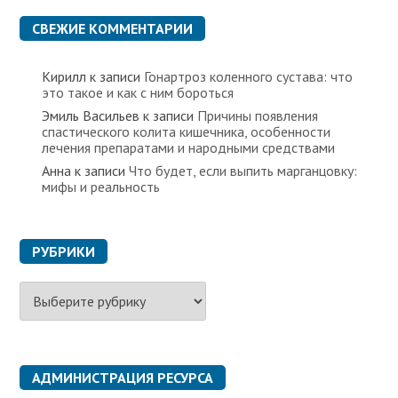
СВЕЖИЕ КОММЕНТАРИИ
Кирилл
к записи
Гонартроз коленного сустава: что
это такое и как с ним бороться
Эмиль Васильев
к записи
Причины появления
спастического колита кишечника, особенности
лечения препаратами и народными средствами
Анна
к записи
Что будет, если выпить марганцовку:
мифы и реальность
РУБРИКИ
Р
у
б
р
и
к
АДМИНИСТРАЦИЯ РЕСУРСА
и