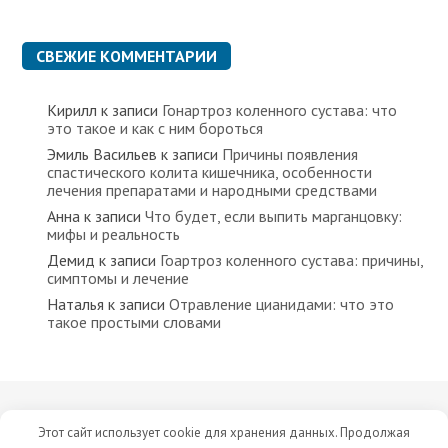
СВЕЖИЕ КОММЕНТАРИИ
Кирилл
к записи
Гонартроз коленного сустава: что
это такое и как с ним бороться
Эмиль Васильев
к записи
Причины появления
спастического колита кишечника, особенности
лечения препаратами и народными средствами
Анна
к записи
Что будет, если выпить марганцовку:
мифы и реальность
Демид
к записи
Гоартроз коленного сустава: причины,
симптомы и лечение
Наталья
к записи
Отравление цианидами: что это
такое простыми словами
Все права защищены © 2023 Сайт носит исключительно
Этот сайт использует cookie для хранения данных. Продолжая
информационный характер. Мы не рекомендуем заниматься