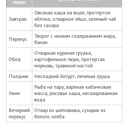
пищи
Овсяная каша на воде, протертое
Завтрак
яблоко, отварное яйцо, зеленый чай
без сахара
Творог с низким содержанием жира,
Перекус
банан
Отварная куриная грудка,
Обед
картофельное пюре, протертая
морковь, травяной настой
Полдник
Несладкий йогурт, печеная груша
Рыба на пару, вареная кабачковая
Ужин
масса, рисовая каша, негазированная
вода
Вечерний
Отвар из шиповника, сухарик из
перекус
белого хлеба