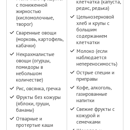
клетчатка (капуста,
с пониженной
редис, редька)
жирностью
Цельнозерновой
(кисломолочные,
хлеб и крупы с
творог)
большим
Сваренные овощи
содержанием
(морковь, картофель,
клетчатки
кабачки)
Молоко (если
Некрахмалистые
наблюдается
овощи (огурцы,
непереносимость)
помидоры в
Острые специи и
небольшом
приправы
количестве)
Кофе, алкоголь,
Рис, овсянка, гречка
газированные
Фрукты без кожуры
напитки
(яблоки, груши,
Свежие фрукты с
бананы)
кожурой и
Отварные и
семечками
протертые каши