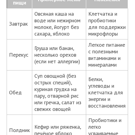
пищи
Овсяная каша на
Клетчатка и
воде или нежирном
пробиотики
Завтрак
молоке, йогурт без
для поддержки
сахара, яблоко
микрофлоры
Легкое питание
Груша или банан,
с полезными
Перекус
несколько орехов
витаминами и
(если нет аллергии)
минералами
Суп овощной (без
Белки,
острых специй),
углеводы и
куриная грудка на
Обед
клетчатка для
пару, отварной рис
энергии и
или гречка, салат из
восстановления
свежих овощей
Пробиотики и
Кефир или ряженка,
легко
Полдник
печёное яблоко
усваиваемые