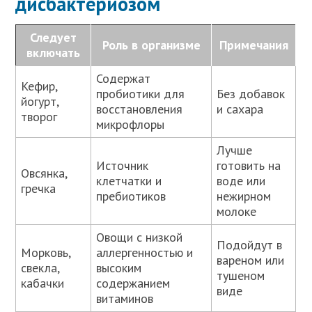
дисбактериозом
Следует
Роль в организме
Примечания
включать
Содержат
Кефир,
пробиотики для
Без добавок
йогурт,
восстановления
и сахара
творог
микрофлоры
Лучше
Источник
готовить на
Овсянка,
клетчатки и
воде или
гречка
пребиотиков
нежирном
молоке
Овощи с низкой
Подойдут в
Морковь,
аллергенностью и
вареном или
свекла,
высоким
тушеном
кабачки
содержанием
виде
витаминов