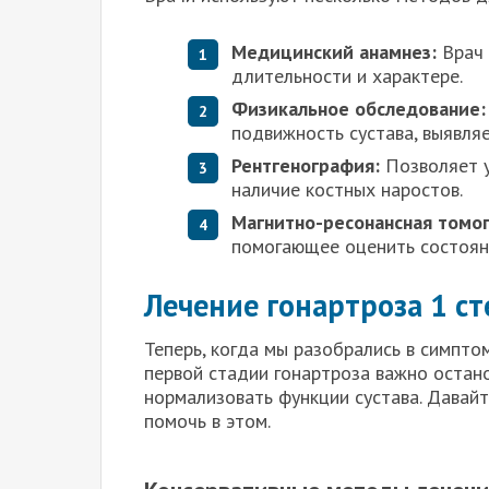
Медицинский анамнез:
Врач 
длительности и характере.
Физикальное обследование:
подвижность сустава, выявля
Рентгенография:
Позволяет у
наличие костных наростов.
Магнитно-ресонансная томо
помогающее оценить состояни
Лечение гонартроза 1 с
Теперь, когда мы разобрались в симпто
первой стадии гонартроза важно остан
нормализовать функции сустава. Давай
помочь в этом.