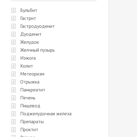
Бульбит
Гастрит
Гастродуоденит
Дуоденит
Желудок
Желчный пузырь
Изжога
Колит
Метеоризм
Отрыжка
Панкреатит
Печень
Пищевод
Поджелудочная железа
Препараты
Проктит