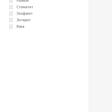
Разное
Стоматит
Эзофагит
Энтерит
Язва