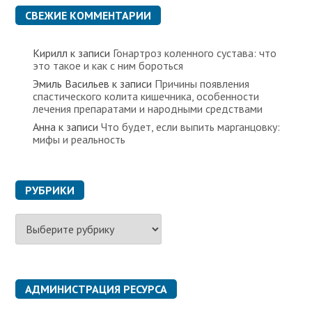
СВЕЖИЕ КОММЕНТАРИИ
Кирилл
к записи
Гонартроз коленного сустава: что
это такое и как с ним бороться
Эмиль Васильев
к записи
Причины появления
спастического колита кишечника, особенности
лечения препаратами и народными средствами
Анна
к записи
Что будет, если выпить марганцовку:
мифы и реальность
РУБРИКИ
Р
у
б
р
и
к
АДМИНИСТРАЦИЯ РЕСУРСА
и