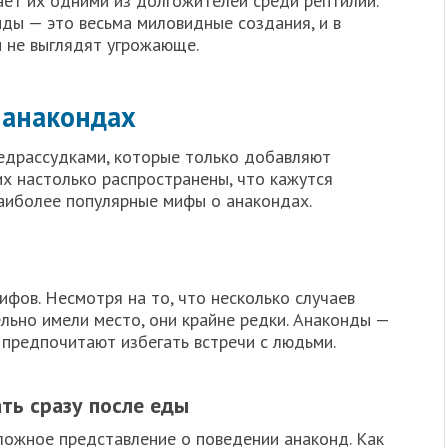
ает их одними из долгожителей среди рептилий.
ды — это весьма миловидные создания, и в
и не выглядят угрожающе.
 анакондах
едрассудками, которые только добавляют
их настолько распространены, что кажутся
аиболее популярные мифы о анакондах.
фов. Несмотря на то, что несколько случаев
льно имели место, они крайне редки. Анаконды —
 предпочитают избегать встречи с людьми.
ть сразу после еды
ложное представление о поведении анаконд. Как