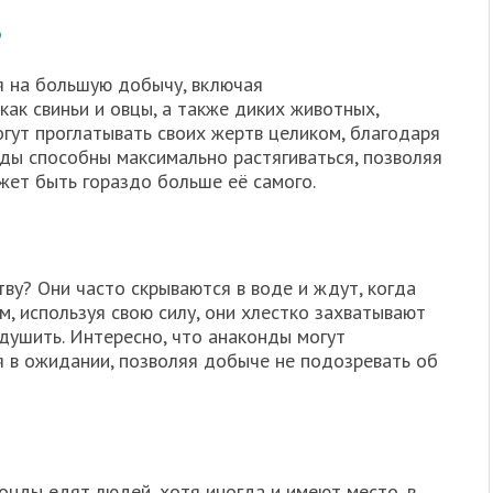
?
я на большую добычу, включая
как свиньи и овцы, а также диких животных,
огут проглатывать своих жертв целиком, благодаря
ды способны максимально растягиваться, позволяя
ожет быть гораздо больше её самого.
ву? Они часто скрываются в воде и ждут, когда
, используя свою силу, они хлестко захватывают
адушить. Интересно, что анаконды могут
 в ожидании, позволяя добыче не подозревать об
онды едят людей, хотя иногда и имеют место, в