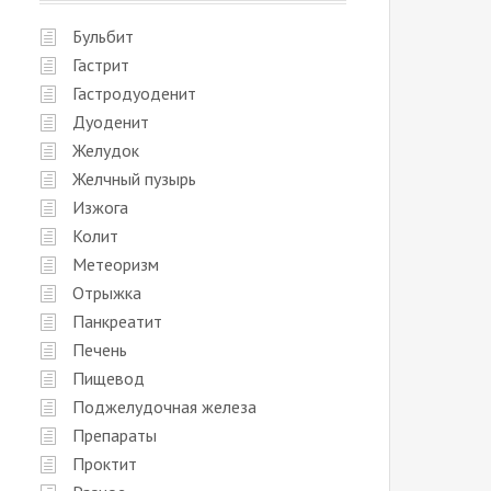
Бульбит
Гастрит
Гастродуоденит
Дуоденит
Желудок
Желчный пузырь
Изжога
Колит
Метеоризм
Отрыжка
Панкреатит
Печень
Пищевод
Поджелудочная железа
Препараты
Проктит