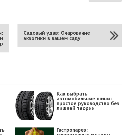
н:
Садовый удав: Очарование
 и
экзотики в вашем саду
ир
Как выбрать
автомобильные шины:
простое руководство без
лишней теории
ть
Гастропарез:
и
современные методы