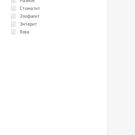
Разное
Стоматит
Эзофагит
Энтерит
Язва