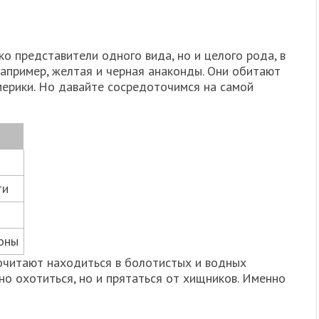
ко представители одного вида, но и целого рода, в
например, желтая и черная анаконды. Они обитают
ерики. Но давайте сосредоточимся на самой
ти
оны
очитают находиться в болотистых и водных
шно охотиться, но и прятаться от хищников. Именно