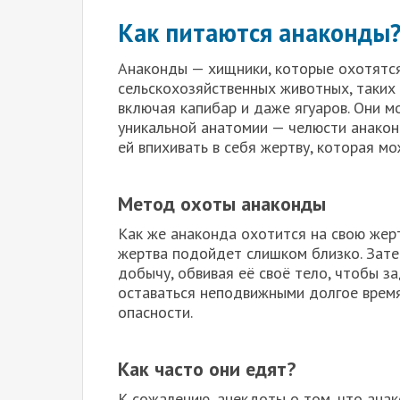
Как питаются анаконды
Анаконды — хищники, которые охотятс
сельскохозяйственных животных, таких 
включая капибар и даже ягуаров. Они м
уникальной анатомии — челюсти анакон
ей впихивать в себя жертву, которая м
Метод охоты анаконды
Как же анаконда охотится на свою жерт
жертва подойдет слишком близко. Затем
добычу, обвивая её своё тело, чтобы з
оставаться неподвижными долгое время
опасности.
Как часто они едят?
К сожалению, анекдоты о том, что анак