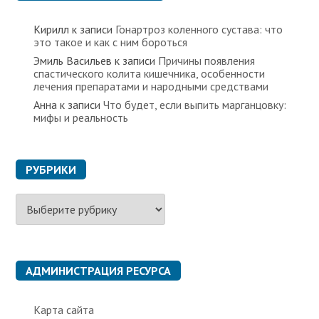
Кирилл
к записи
Гонартроз коленного сустава: что
это такое и как с ним бороться
Эмиль Васильев
к записи
Причины появления
спастического колита кишечника, особенности
лечения препаратами и народными средствами
Анна
к записи
Что будет, если выпить марганцовку:
мифы и реальность
РУБРИКИ
Р
у
б
р
и
к
АДМИНИСТРАЦИЯ РЕСУРСА
и
Карта сайта