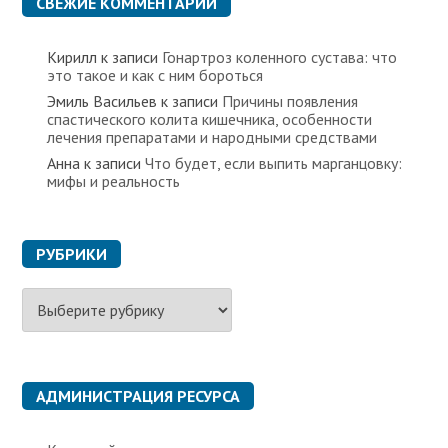
СВЕЖИЕ КОММЕНТАРИИ
Кирилл
к записи
Гонартроз коленного сустава: что
это такое и как с ним бороться
Эмиль Васильев
к записи
Причины появления
спастического колита кишечника, особенности
лечения препаратами и народными средствами
Анна
к записи
Что будет, если выпить марганцовку:
мифы и реальность
РУБРИКИ
Р
у
б
р
и
к
АДМИНИСТРАЦИЯ РЕСУРСА
и