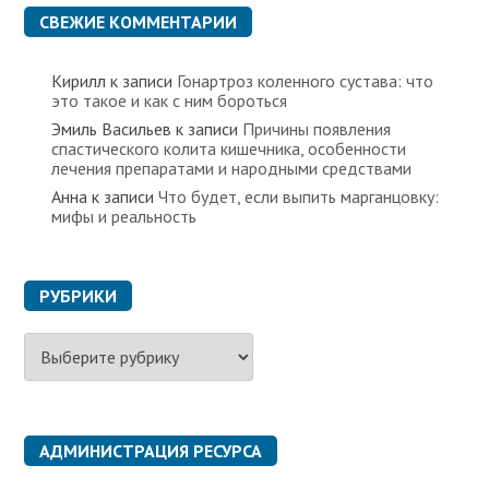
СВЕЖИЕ КОММЕНТАРИИ
Кирилл
к записи
Гонартроз коленного сустава: что
это такое и как с ним бороться
Эмиль Васильев
к записи
Причины появления
спастического колита кишечника, особенности
лечения препаратами и народными средствами
Анна
к записи
Что будет, если выпить марганцовку:
мифы и реальность
РУБРИКИ
Р
у
б
р
и
к
АДМИНИСТРАЦИЯ РЕСУРСА
и