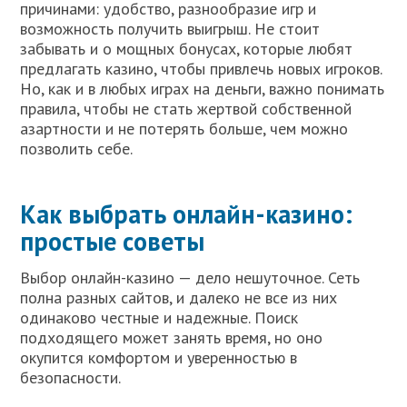
причинами: удобство, разнообразие игр и
возможность получить выигрыш. Не стоит
забывать и о мощных бонусах, которые любят
предлагать казино, чтобы привлечь новых игроков.
Но, как и в любых играх на деньги, важно понимать
правила, чтобы не стать жертвой собственной
азартности и не потерять больше, чем можно
позволить себе.
Как выбрать онлайн-казино:
простые советы
Выбор онлайн-казино — дело нешуточное. Сеть
полна разных сайтов, и далеко не все из них
одинаково честные и надежные. Поиск
подходящего может занять время, но оно
окупится комфортом и уверенностью в
безопасности.