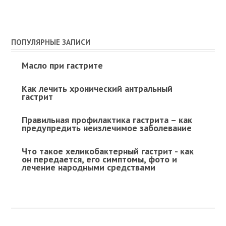
ПОПУЛЯРНЫЕ ЗАПИСИ
Масло при гастрите
Как лечить хронический антральный
гастрит
Правильная профилактика гастрита – как
предупредить неизлечимое заболевание
Что такое хеликобактерный гастрит - как
он передается, его симптомы, фото и
лечение народными средствами