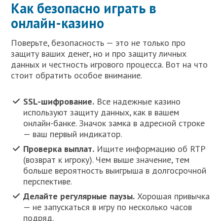
Как безопасно играть в
онлайн-казино
Поверьте, безопасность — это не только про
защиту ваших денег, но и про защиту личных
данных и честность игрового процесса. Вот на что
стоит обратить особое внимание.
SSL-шифрование.
Все надежные казино
используют защиту данных, как в вашем
онлайн-банке. Значок замка в адресной строке
— ваш первый индикатор.
Проверка выплат.
Ищите информацию об RTP
(возврат к игроку). Чем выше значение, тем
больше вероятность выигрыша в долгосрочной
перспективе.
Делайте регулярные паузы.
Хорошая привычка
— не запускаться в игру по несколько часов
подряд.