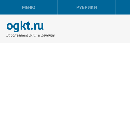
МЕНЮ
РУБРИКИ
ogkt.ru
Заболевания ЖКТ и лечение