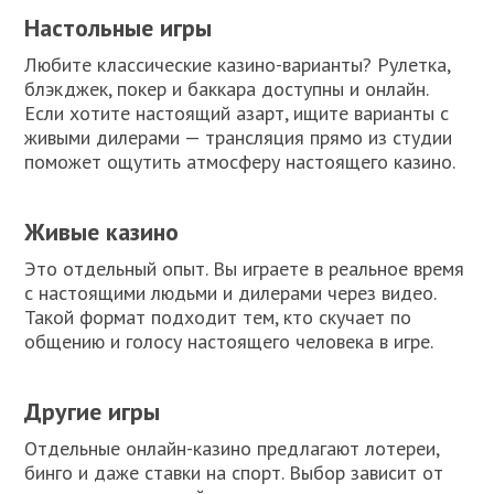
Настольные игры
Любите классические казино-варианты? Рулетка,
блэкджек, покер и баккара доступны и онлайн.
Если хотите настоящий азарт, ищите варианты с
живыми дилерами — трансляция прямо из студии
поможет ощутить атмосферу настоящего казино.
Живые казино
Это отдельный опыт. Вы играете в реальное время
с настоящими людьми и дилерами через видео.
Такой формат подходит тем, кто скучает по
общению и голосу настоящего человека в игре.
Другие игры
Отдельные онлайн-казино предлагают лотереи,
бинго и даже ставки на спорт. Выбор зависит от