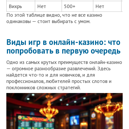
Вихрь
Нет
500+
Нет
Н
По этой таблице видно, что не все казино
одинаковы — стоит выбирать с умом.
Виды игр в онлайн-казино: что
попробовать в первую очередь
Одно из самых крутых преимуществ онлайн-казино
— огромное разнообразие развлечений. Здесь
найдется что-то и для новичков, и для
профессионалов, любителей простых слотов и
поклонников сложных стратегий.