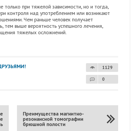
 только при тяжелой зависимости, но и тогда,
ери контроля над употреблением или возникают
ошениями. Чем раньше человек получает
, тем выше вероятность успешного лечения,
ащения тяжелых осложнений.
ДРУЗЬЯМИ!
1129
0
же
Преимущества магнитно-
ые
резонансной томографии
ть
брюшной полости