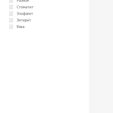
Разное
Стоматит
Эзофагит
Энтерит
Язва