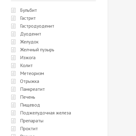
Бульбит
Гастрит
Гастродуоденит
Дуоденит
Желудок
Желчный пузырь
Изжога
Колит
Метеоризм
Отрыжка
Панкреатит
Печень
Пищевод
Поджелудочная железа
Препараты
Проктит