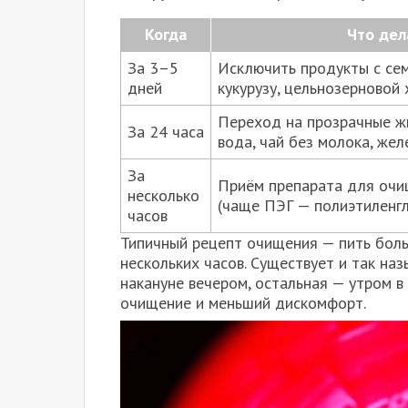
Когда
Что дел
За 3–5
Исключить продукты с сем
дней
кукурузу, цельнозерновой 
Переход на прозрачные ж
За 24 часа
вода, чай без молока, жел
За
Приём препарата для очи
несколько
(чаще ПЭГ — полиэтиленгл
часов
Типичный рецепт очищения — пить боль
нескольких часов. Существует и так на
накануне вечером, остальная — утром в
очищение и меньший дискомфорт.