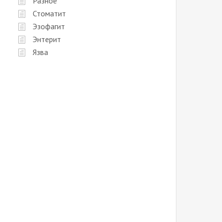
Разное
Стоматит
Эзофагит
Энтерит
Язва