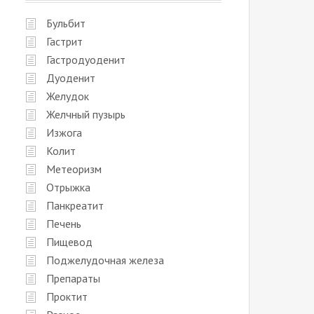
Бульбит
Гастрит
Гастродуоденит
Дуоденит
Желудок
Желчный пузырь
Изжога
Колит
Метеоризм
Отрыжка
Панкреатит
Печень
Пищевод
Поджелудочная железа
Препараты
Проктит