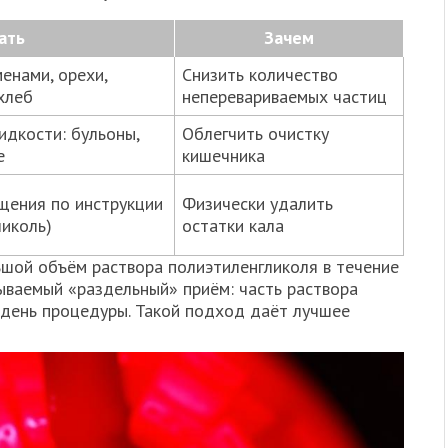
ать
Зачем
енами, орехи,
Снизить количество
хлеб
неперевариваемых частиц
идкости: бульоны,
Облегчить очистку
е
кишечника
щения по инструкции
Физически удалить
иколь)
остатки кала
шой объём раствора полиэтиленгликоля в течение
зываемый «раздельный» приём: часть раствора
 день процедуры. Такой подход даёт лучшее