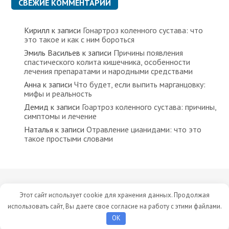
СВЕЖИЕ КОММЕНТАРИИ
Кирилл
к записи
Гонартроз коленного сустава: что
это такое и как с ним бороться
Эмиль Васильев
к записи
Причины появления
спастического колита кишечника, особенности
лечения препаратами и народными средствами
Анна
к записи
Что будет, если выпить марганцовку:
мифы и реальность
Демид
к записи
Гоартроз коленного сустава: причины,
симптомы и лечение
Наталья
к записи
Отравление цианидами: что это
такое простыми словами
Все права защищены © 2023 Сайт носит исключительно
Этот сайт использует cookie для хранения данных. Продолжая
информационный характер. Мы не рекомендуем заниматься
использовать сайт, Вы даете свое согласие на работу с этими файлами.
самолечением без консультации лечащего врача.
OK